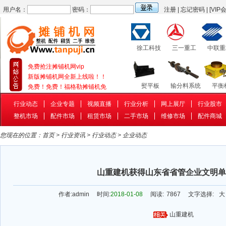
用户名：
密码：
注册
|
忘记密码
|
[VIP
徐工科技
三一重工
中联重
免费抢注摊铺机网vip
新版摊铺机网全新上线啦！！
熨平板
输分料系统
平衡
免费！免费！福格勒摊铺机免
行业动态
企业专题
视频直播
行业分析
网上展厅
行业股市
整机市场
配件市场
租赁市场
二手市场
维修市场
配件商城
补油泵
行走系统
补油
您现在的位置：
首页
>
行业资讯
>
行业动态
>
企业动态
山重建机获得山东省省管企业文明单
作者:
admin
时间:
2018-01-08
阅读:
7867
文字选择:
大
山重建机