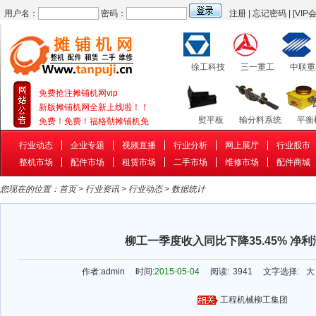
用户名：
密码：
注册
|
忘记密码
|
[VIP
徐工科技
三一重工
中联重
免费抢注摊铺机网vip
新版摊铺机网全新上线啦！！
熨平板
输分料系统
平衡
免费！免费！福格勒摊铺机免
行业动态
企业专题
视频直播
行业分析
网上展厅
行业股市
整机市场
配件市场
租赁市场
二手市场
维修市场
配件商城
补油泵
行走系统
补油
您现在的位置：
首页
>
行业资讯
>
行业动态
>
数据统计
柳工一季度收入同比下降35.45% 净利润
作者:
admin
时间:
2015-05-04
阅读:
3941
文字选择:
大
工程机械
柳工集团