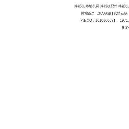
摊铺机
摊铺机网
摊铺机配件
摊铺机
网站首页
|
加入收藏
|
友情链接
客服QQ：1610800691 、19717
备案号