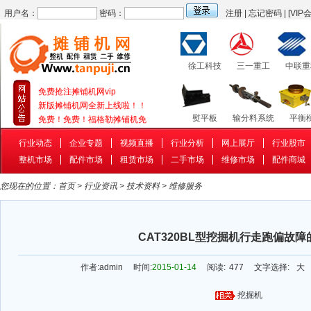
用户名：
密码：
注册
|
忘记密码
|
[VIP
徐工科技
三一重工
中联重
免费抢注摊铺机网vip
新版摊铺机网全新上线啦！！
熨平板
输分料系统
平衡
免费！免费！福格勒摊铺机免
行业动态
企业专题
视频直播
行业分析
网上展厅
行业股市
整机市场
配件市场
租赁市场
二手市场
维修市场
配件商城
补油泵
行走系统
补油
您现在的位置：
首页
>
行业资讯
>
技术资料
>
维修服务
CAT320BL型挖掘机行走跑偏故障
作者:
admin
时间:
2015-01-14
阅读:
477
文字选择:
大
挖掘机