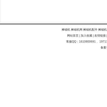
摊铺机
摊铺机网
摊铺机配件
摊铺机
网站首页
|
加入收藏
|
友情链接
客服QQ：1610800691 、19717
备案号