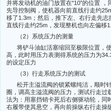
并将发动机的油门放置在“10”的位置 
先导控制阀，使机器向前直线行走约25
移了1.3m；然后，推下左、右行走先
直线行走约25m，发现整机也向左偏移1
（2）系统压力的测量
将铲斗油缸活塞缩回至极限位置，使
高，此时用压力表测得系统的压力为34.
的设定压力
（3）行走系统压力的测试
松开主溢流阀的锁紧螺纯洁，顺时针转
圈，调高主溢流阀的压力，测试行走过
法为：用塞挡销卡死后右侧驱动轮，同
右履带使其悬空，再向前操纵右行走操