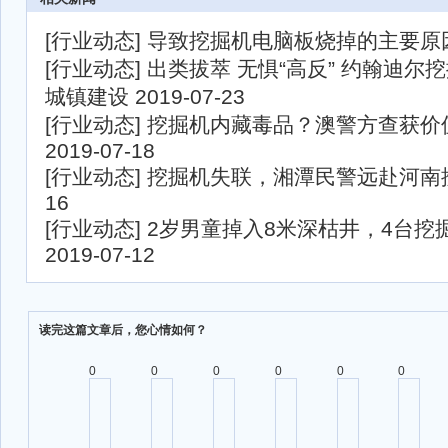
[
行业动态
]
导致挖掘机电脑板烧掉的主要原
[
行业动态
]
出类拔萃 无惧“高反” 约翰迪尔
城镇建设
2019-07-23
[
行业动态
]
挖掘机内藏毒品？澳警方查获价
2019-07-18
[
行业动态
]
挖掘机失联，湘潭民警远赴河南
16
[
行业动态
]
2岁男童掉入8米深枯井，4台挖
2019-07-12
读完这篇文章后，您心情如何？
0
0
0
0
0
0