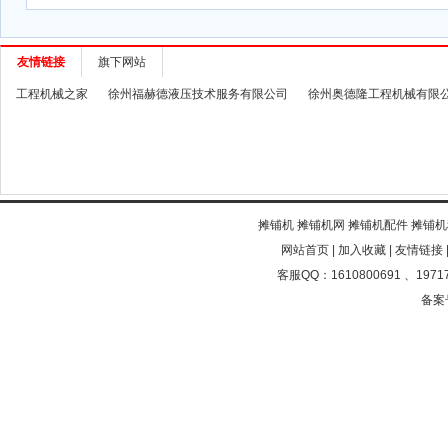
友情链接
旗下网站
工程机械之家
徐州福赫德液压技术服务有限公司
徐州奥德隆工程机械有限
摊铺机
摊铺机网
摊铺机配件
摊铺机
网站首页
|
加入收藏
|
友情链接
客服QQ：1610800691 、19717
备案号