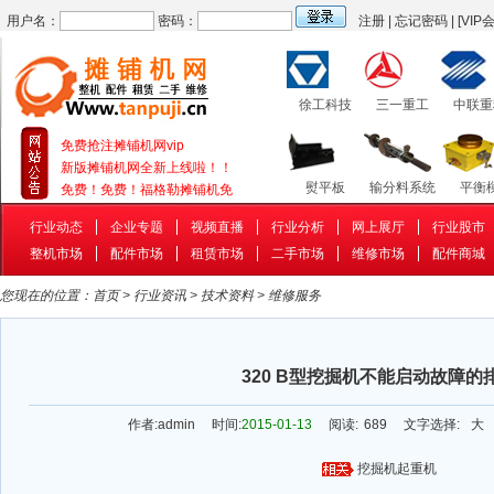
用户名：
密码：
注册
|
忘记密码
|
[VIP
徐工科技
三一重工
中联重
免费抢注摊铺机网vip
新版摊铺机网全新上线啦！！
熨平板
输分料系统
平衡
免费！免费！福格勒摊铺机免
行业动态
企业专题
视频直播
行业分析
网上展厅
行业股市
整机市场
配件市场
租赁市场
二手市场
维修市场
配件商城
补油泵
行走系统
补油
您现在的位置：
首页
>
行业资讯
>
技术资料
>
维修服务
320 B型挖掘机不能启动故障的
作者:
admin
时间:
2015-01-13
阅读:
689
文字选择:
大
挖掘机
起重机