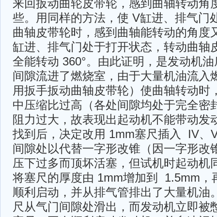
来回扳动曲轮皮带轮，感到曲轴转动角
些。用同样的方法，使 V缸进、排气门
曲轴皮带轮时，感到曲轴能转动的角度又
缸进、排气门处于打开状态，转动曲轴
全能转动 360°。由此证明，是发动机
间隙流进了燃烧室，由于大量机油流入
用扳手扳动曲轴皮带轮）使曲轴转动时
中压缩比过高（各处间隙均处于完全密
阻力过大，故表现出起动机不能带动发
找到后，决定改用 1mm塞尺插入 IV、
间隙处以代替一字形改锥（因一字形改
压下过多而顶坏活塞，但试机时起动机
将塞尺的厚度由 1mm增加到 1.5mm
顺利启动，并从排气管排出了大量机油
尺从气门间隙处滑出，而发动机立即被