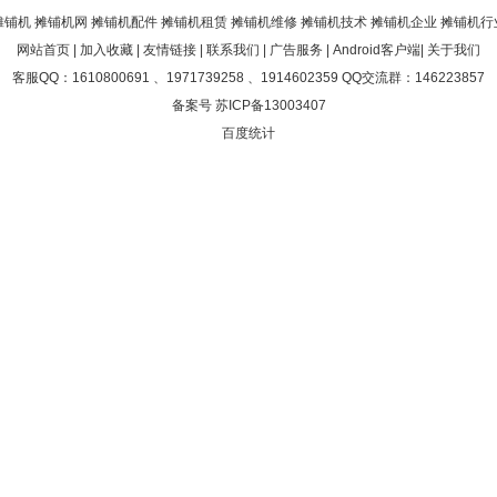
摊铺机
摊铺机网
摊铺机配件
摊铺机租赁
摊铺机维修
摊铺机技术
摊铺机企业
摊铺机行
网站首页
|
加入收藏
|
友情链接
|
联系我们
|
广告服务
|
Android客户端
|
关于我们
客服QQ：1610800691 、1971739258 、1914602359 QQ交流群：146223857
备案号 苏ICP备13003407
百度统计