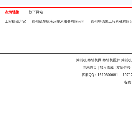
友情链接
旗下网站
工程机械之家
徐州福赫德液压技术服务有限公司
徐州奥德隆工程机械有限
摊铺机
摊铺机网
摊铺机配件
摊铺机
网站首页
|
加入收藏
|
友情链接
客服QQ：1610800691 、19717
备案号