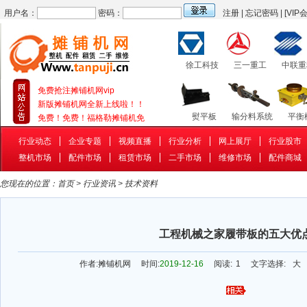
用户名：
密码：
注册
|
忘记密码
|
[VIP
徐工科技
三一重工
中联重
免费抢注摊铺机网vip
新版摊铺机网全新上线啦！！
熨平板
输分料系统
平衡
免费！免费！福格勒摊铺机免
行业动态
企业专题
视频直播
行业分析
网上展厅
行业股市
整机市场
配件市场
租赁市场
二手市场
维修市场
配件商城
补油泵
行走系统
补油
您现在的位置：
首页
>
行业资讯
>
技术资料
工程机械之家履带板的五大优
作者:
摊铺机网
时间:
2019-12-16
阅读:
1
文字选择:
大